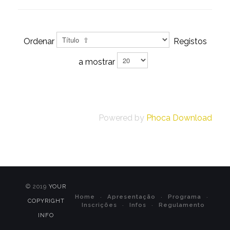
Ordenar
Registos
a mostrar
Powered by
Phoca Download
© 2019
YOUR
Home
Apresentação
Programa
COPYRIGHT
Inscrições
Infos
Regulamento
INFO