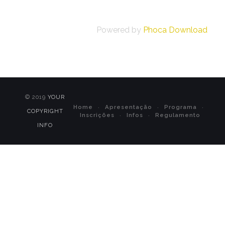
Powered by
Phoca Download
© 2019
YOUR
Home
Apresentação
Programa
COPYRIGHT
Inscrições
Infos
Regulamento
INFO