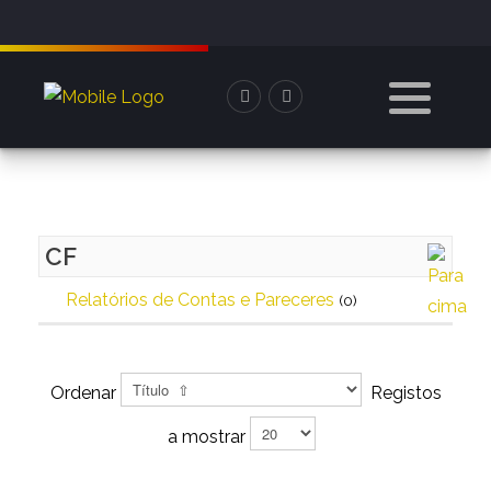
CF
Relatórios de Contas e Pareceres
(0)
Ordenar
Registos
a mostrar